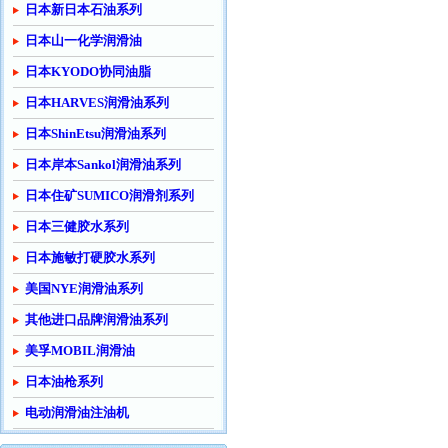
日本新日本石油系列
日本山一化学润滑油
日本KYODO协同油脂
日本HARVES润滑油系列
日本ShinEtsu润滑油系列
日本岸本Sankol润滑油系列
日本住矿SUMICO润滑剂系列
日本三健胶水系列
日本施敏打硬胶水系列
美国NYE润滑油系列
其他进口品牌润滑油系列
美孚MOBIL润滑油
日本油枪系列
电动润滑油注油机