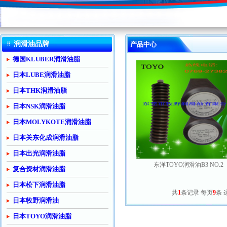
润滑油品牌
产品中心
德国KLUBER润滑油脂
日本LUBE润滑油脂
日本THK润滑油脂
日本NSK润滑油脂
日本MOLYKOTE润滑油脂
日本关东化成润滑油脂
日本出光润滑油脂
东洋TOYO润滑油B3 NO.2
复合资材润滑油脂
日本松下润滑油脂
共
1
条记录 每页
9
条 
日本牧野润滑油
日本TOYO润滑油脂