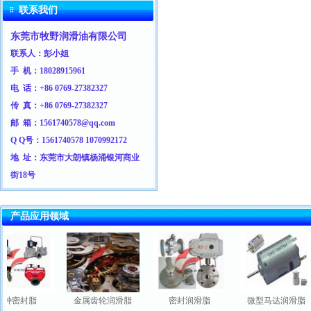
联系我们
东莞市牧野润滑油有限公司
联系人：彭小姐
手 机：
18028915961
电 话：+86 0769-27382327
传 真：+86 0769-
27382327
邮 箱：1561740578@qq.com
Q Q号：1561740578
1070992172
地 址：东莞市大朗镇杨涌银河商业
街18号
产品应用领域
密封脂
金属齿轮润滑脂
密封润滑脂
微型马达润滑脂