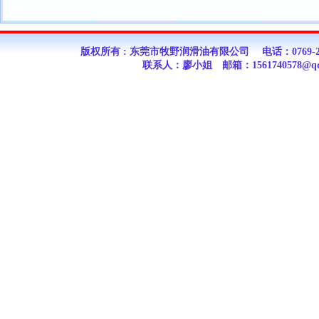
版权所有 : 东莞市牧野润滑油有限公司 电话：0769-2738
联系人：廖小姐 邮箱：1561740578